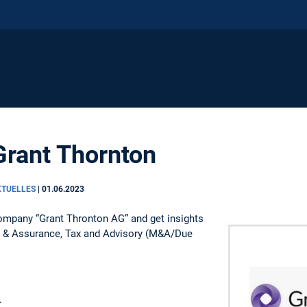
rant Thornton
KTUELLES
|
01.06.2023
company “Grant Thronton AG” and get insights
dit & Assurance, Tax and Advisory (M&A/Due
.