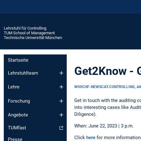
Lehrstuhl für Controlling
TUM School of Management
Technische Universität München
Startseite
Get2Know - G
Lehrstuhlteam
Lehre
W00CHF-NEWSCAT-CONTROLLING, A
Get in touch with the auditing 
Forschung
into interesting cases like Au
Diligence).
Angebote
When: June 22, 2023 | 3 p.m.
TUMfast
Click
here
for more information
Presse