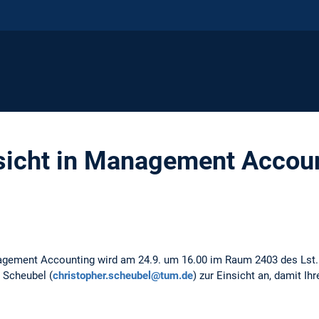
nsicht in Management Accou
agement Accounting wird am 24.9. um 16.00 im Raum 2403 des Lst. C
 Scheubel (
christopher.scheubel@tum.de
) zur Einsicht an, damit I