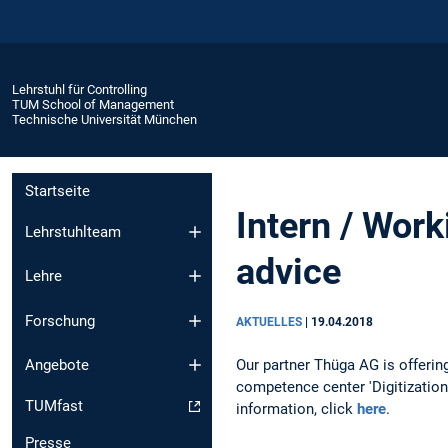
Lehrstuhl für Controlling
TUM School of Management
Technische Universität München
Startseite
Intern / Work
Lehrstuhlteam
advice
Lehre
Forschung
AKTUELLES
|
19.04.2018
Our partner Thüga AG is offering
Angebote
competence center 'Digitization
TUMfast
information, click
here
.
Presse