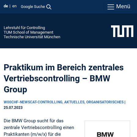
Menü
de
en
Google Suche
Lehrstuhl für Controlling
TUM School of Management
Technische Universität München
Praktikum im Bereich zentrales
Vertriebscontrolling – BMW
Group
W00CHF-NEWSCAT-CONTROLLING, AKTUELLES, ORGANISATORISCHES
|
25.07.2023
Die BMW Group sucht für das
zentrale Vertriebscontrolling einen
Praktikanten (m/w/x) für die