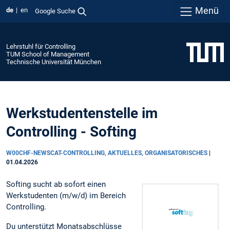
Menü
de
en
Google Suche
Lehrstuhl für Controlling
TUM School of Management
Technische Universität München
Werkstudentenstelle im
Controlling - Softing
W00CHF-NEWSCAT-CONTROLLING, AKTUELLES, ORGANISATORISCHES
|
01.04.2026
Softing sucht ab sofort einen
Werkstudenten (m/w/d) im Bereich
Controlling.
Du unterstützt Monatsabschlüsse