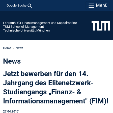
Menü
Google Suche
Lehrstuhl für Finanzmanagement und Kapitalmärkte
TUM School of Management
Technische Universität München
Home
News
News
Jetzt bewerben für den 14.
Jahrgang des Elitenetzwerk-
Studiengangs „Finanz- &
Informationsmanagement" (FIM)!
27.04.2017