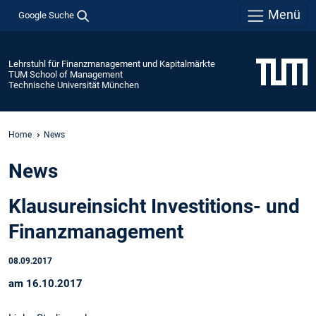
Menü
Google Suche
Lehrstuhl für Finanzmanagement und Kapitalmärkte
TUM School of Management
Technische Universität München
Home
News
News
Klausureinsicht Investitions- und
Finanzmanagement
08.09.2017
am 16.10.2017