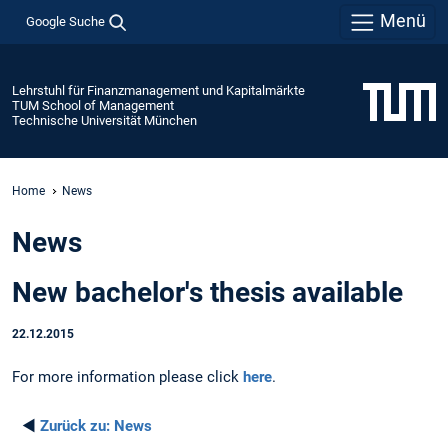
Menü
Google Suche
Lehrstuhl für Finanzmanagement und Kapitalmärkte
TUM School of Management
Technische Universität München
Home
News
News
New bachelor's thesis available
22.12.2015
For more information please click
here
.
◄
Zurück zu:
News