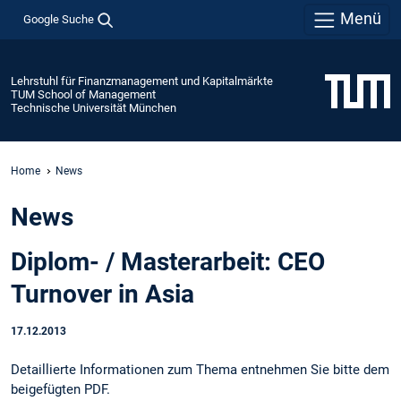
Menü
Google Suche
Lehrstuhl für Finanzmanagement und Kapitalmärkte
TUM School of Management
Technische Universität München
Home
News
News
Diplom- / Masterarbeit: CEO
Turnover in Asia
17.12.2013
Detaillierte Informationen zum Thema entnehmen Sie bitte dem
beigefügten PDF.