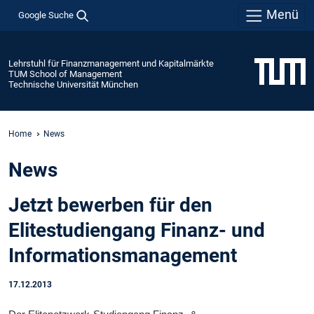
Menü
Google Suche
Lehrstuhl für Finanzmanagement und Kapitalmärkte
TUM School of Management
Technische Universität München
Home
News
News
Jetzt bewerben für den
Elitestudiengang Finanz- und
Informationsmanagement
17.12.2013