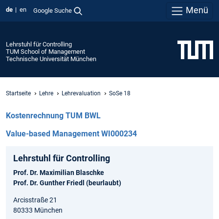
Menü
de
en
Google Suche
Lehrstuhl für Controlling
TUM School of Management
Technische Universität München
Startseite
Lehre
Lehrevaluation
SoSe 18
Kostenrechnung TUM BWL
Value-based Management WI000234
Lehrstuhl für Controlling
Prof. Dr. Maximilian Blaschke
Prof. Dr. Gunther Friedl (beurlaubt)
Arcisstraße 21
80333 München