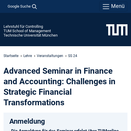
Menü
Google Suche
Lehrstuhl für Controlling
TUM School of Management
Technische Universität München
Startseite
Lehre
Veranstaltungen
SS 24
Advanced Seminar in Finance
and Accounting: Challenges in
Strategic Financial
Transformations
Anmeldung
Die Anmeldung für das Seminar erfolgt über TUMonline.