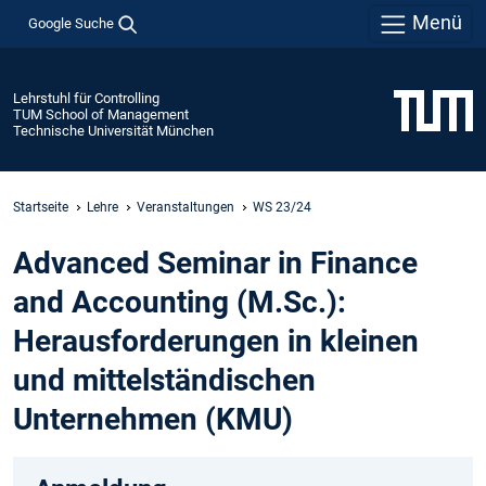
Menü
Google Suche
Lehrstuhl für Controlling
TUM School of Management
Technische Universität München
Startseite
Lehre
Veranstaltungen
WS 23/24
Advanced Seminar in Finance
and Accounting (M.Sc.):
Herausforderungen in kleinen
und mittelständischen
Unternehmen (KMU)