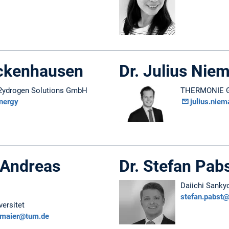
ckenhausen
Dr. Julius Nie
2ydrogen Solutions GmbH
THERMONIE 
nergy
julius.nie
. Andreas
Dr. Stefan Pab
Daiichi Sank
stefan.pabst
ersitet
rmaier@tum.de