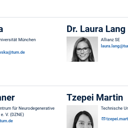
a
Dr. Laura Lang
niversität München
Allianz SE
laura.lang@t
wska@tum.de
hner
Tzepei Martin
ntrum für Neurodegenerative
Technische Un
e. V. (DZNE)
tzepei.mar
@tum.de