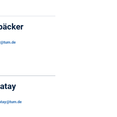
tbäcker
er@tum.de
Ratay
ratay@tum.de