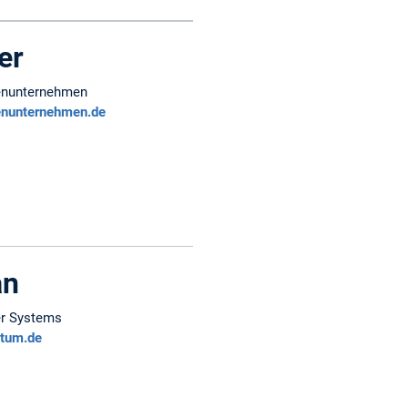
er
ienunternehmen
enunternehmen.de
an
er Systems
@tum.de