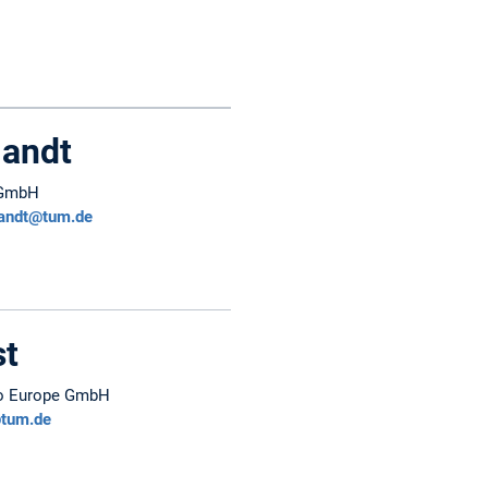
mandt
GmbH
mandt@tum.de
st
yo Europe GmbH
@tum.de