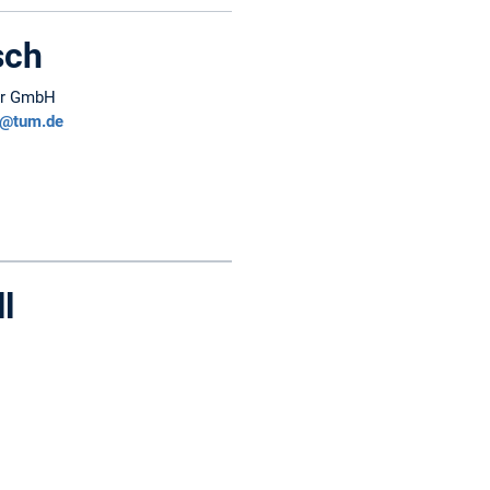
sch
er GmbH
ch@tum.de
l