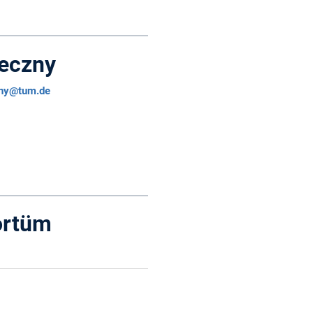
ieczny
zny@tum.de
ortüm