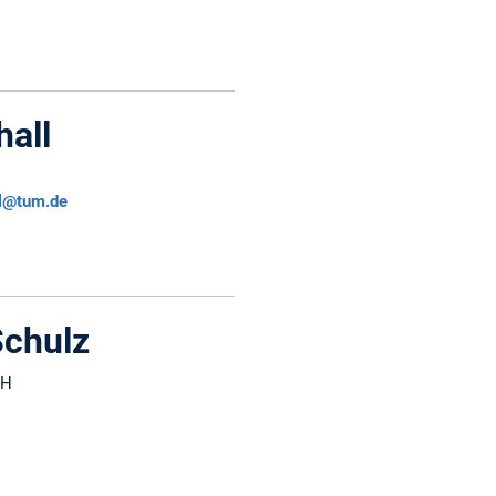
hall
ll@tum.de
Schulz
bH