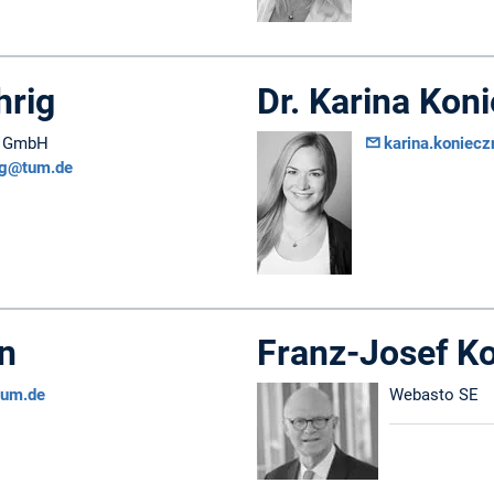
hrig
Dr. Karina Kon
h GmbH
karina.koniec
rig@tum.de
n
Franz-Josef K
tum.de
Webasto SE