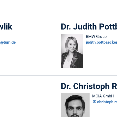
wlik
Dr. Judith Pot
BMW Group
k@tum.de
judith.pottbaeck
Dr. Christoph 
MOIA GmbH
christoph.