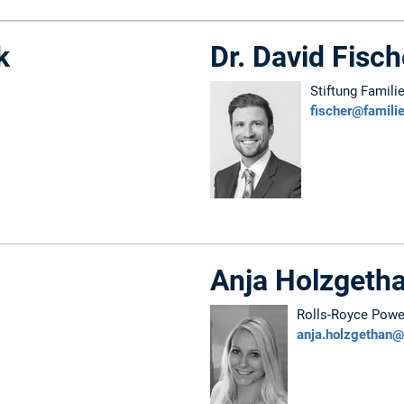
k
Dr. David Fisch
Stiftung Famil
fischer@famili
Anja Holzgeth
Rolls-Royce Pow
anja.holzgethan