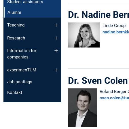
Student assistants
Dr. Nadine Ber
Alumni
Teaching
Linde Group
nadine.bernk
Research
Information for
companies
experimenTUM
Dr. Sven Colen
Job postings
Roland Berger
Kontakt
sven.colen@tu