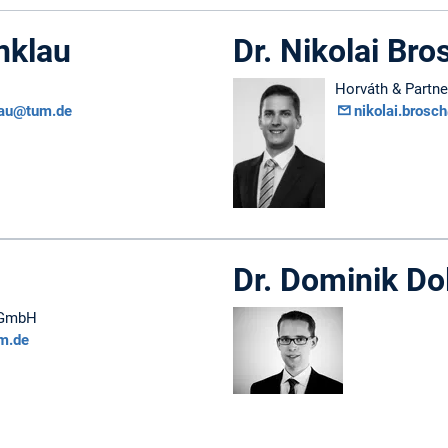
nklau
Dr. Nikolai Bro
Horváth & Partn
lau@tum.de
nikolai.bros
Dr. Dominik Dol
 GmbH
m.de