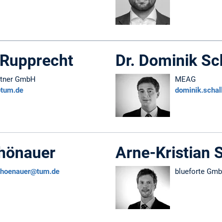
 Rupprecht
Dr. Dominik Sc
rtner GmbH
MEAG
@tum.de
dominik.scha
hönauer
Arne-Kristian 
choenauer@tum.de
blueforte Gm