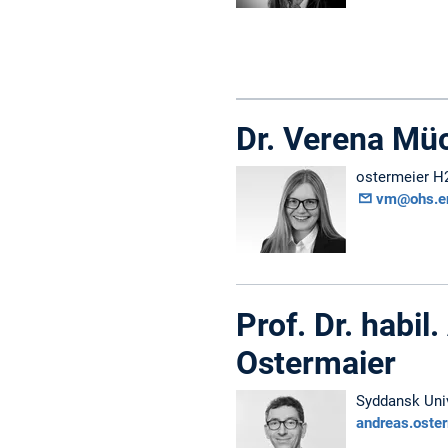
Dr. Verena Mü
ostermeier H
vm@ohs.e
Prof. Dr. habil
Ostermaier
Syddansk Univ
andreas.oste