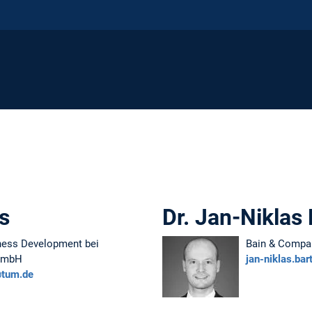
s
Dr. Jan-Niklas 
ness Development bei
Bain & Compa
GmbH
jan-niklas.ba
tum.de