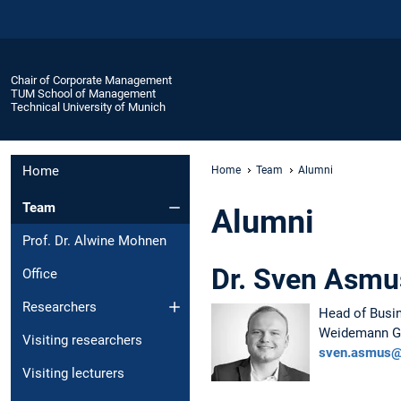
Chair of Corporate Management
TUM School of Management
Technical University of Munich
Home
Home
Team
Alumni
Team
Alumni
Prof. Dr. Alwine Mohnen
Dr. Sven Asmu
Office
Researchers
Head of Busi
Weidemann 
Visiting researchers
sven.asmus@
Visiting lecturers