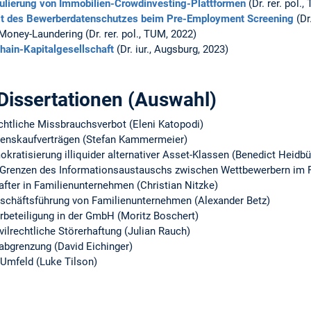
ulierung von Immobilien-Crowdinvesting-Plattformen
(Dr. rer. pol.
t des Bewerberdatenschutzes beim Pre-Employment Screening
(Dr
Money-Laundering (Dr. rer. pol., TUM, 2022)
hain-Kapitalgesellschaft
(Dr. iur., Augsburg, 2023)
 Dissertationen (Auswahl)
chtliche Missbrauchsverbot (Eleni Katopodi)
menskaufverträgen (Stefan Kammermeier)
kratisierung illiquider alternativer Asset-Klassen (Benedict Heidbü
Grenzen des Informationsaustauschs zwischen Wettbewerbern im Pr
after in Familienunternehmen (Christian Nitzke)
Geschäftsführung von Familienunternehmen (Alexander Betz)
rbeteiligung in der GmbH (Moritz Boschert)
vilrechtliche Störerhaftung (Julian Rauch)
bgrenzung (David Eichinger)
 Umfeld (Luke Tilson)