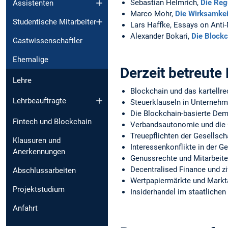
Sebastian Helmrich,
Die Reg
Assistenten
Marco Mohr,
Die Wirksamkei
Studentische Mitarbeiter
Lars Haffke, Essays on Anti-
Alexander Bokari,
Die Blockc
Gastwissenschaftler
Ehemalige
Derzeit betreute
Lehre
Blockchain und das kartellre
Lehrbeauftragte
Steuerklauseln in Unterneh
Die Blockchain-basierte Demo
Fintech und Blockchain
Verbandsautonomie und die 
Treuepflichten der Gesellsch
Klausuren und
Interessenkonflikte in der 
Anerkennungen
Genussrechte und Mitarbeite
Decentralised Finance und zi
Abschlussarbeiten
Wertpapiermärkte und Markta
Projektstudium
Insiderhandel im staatlichen
Anfahrt