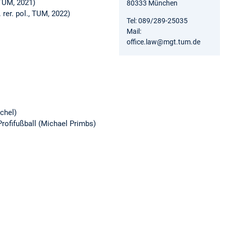
, TUM, 2021)
80333 München
. rer. pol., TUM, 2022)
Tel: 089/289-25035
Mail:
office.law@mgt.tum.de
chel)
ofifußball (Michael Primbs)