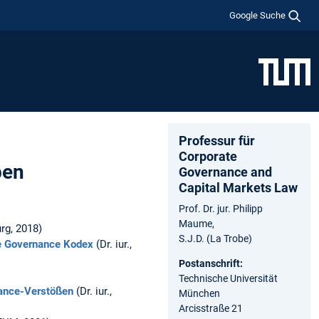
Google Suche
Professur für
Corporate
ben
Governance and
Capital Markets Law
Prof. Dr. jur. Philipp
Maume,
urg, 2018)
S.J.D. (La Trobe)
te Governance Kodex
(Dr. iur.,
Postanschrift:
Technische Universität
liance-Verstößen
(Dr. iur.,
München
Arcisstraße 21