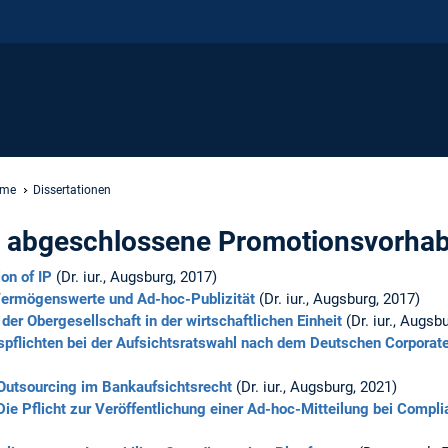
ume
Dissertationen
r abgeschlossene Promotionsvorha
ion of IP
(Dr. iur., Augsburg, 2017)
Vermögenswerte und Ad-hoc-Publizität
(Dr. iur., Augsburg, 2017)
der Obergesellschaft in der wirtschaftlichen Einheit
(Dr. iur., Augsb
spflichten bei der Aufsichtsratswahl nach dem Deutschen Corpora
Outsourcing im Bankaufsichtsrecht
(Dr. iur., Augsburg, 2021)
Die Pflicht zur Veröffentlichung einer Ad-hoc-Mitteilung bei Comp