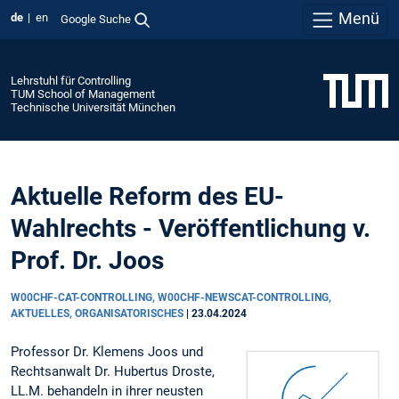
Menü
de
en
Google Suche
Lehrstuhl für Controlling
TUM School of Management
Technische Universität München
Aktuelle Reform des EU-
Wahlrechts - Veröffentlichung v.
Prof. Dr. Joos
W00CHF-CAT-CONTROLLING, W00CHF-NEWSCAT-CONTROLLING,
AKTUELLES, ORGANISATORISCHES
|
23.04.2024
Professor Dr. Klemens Joos und
Rechtsanwalt Dr. Hubertus Droste,
LL.M. behandeln in ihrer neusten