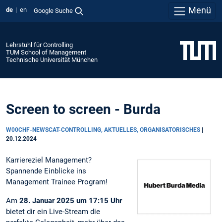
Menü
de
en
Google Suche
Lehrstuhl für Controlling
TUM School of Management
Technische Universität München
Screen to screen - Burda
W00CHF-NEWSCAT-CONTROLLING, AKTUELLES, ORGANISATORISCHES
|
20.12.2024
Karriereziel Management?
Spannende Einblicke ins
Management Trainee Program!
Am
28. Januar 2025 um 17:15 Uhr
bietet dir ein Live-Stream die