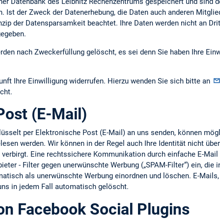
er Datenbank des Leibnitz Rechenzentrums gespeichert und sind d
h. Ist der Zweck der Datenerhebung, die Daten auch anderen Mitgli
nzip der Datensparsamkeit beachtet. Ihre Daten werden nicht an Dri
gegeben.
den nach Zweckerfüllung gelöscht, es sei denn Sie haben Ihre Einw
unft Ihre Einwilligung widerrufen. Hierzu wenden Sie sich bitte an
cht.
Post (E-Mail)
hlüsselt per Elektronische Post (E-Mail) an uns senden, können mö
esen werden. Wir können in der Regel auch Ihre Identität nicht übe
e verbirgt. Eine rechtssichere Kommunikation durch einfache E-Mail i
bieter - Filter gegen unerwünschte Werbung („SPAM-Filter“) ein, die 
omatisch als unerwünschte Werbung einordnen und löschen. E-Mail
 uns in jedem Fall automatisch gelöscht.
n Facebook Social Plugins