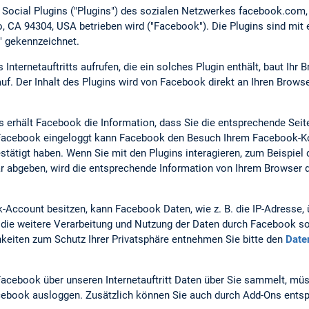
t Social Plugins ("Plugins") des sozialen Netzwerkes facebook.com
lto, CA 94304, USA betrieben wird ("Facebook"). Die Plugins sind m
" gekennzeichnet.
nternetauftritts aufrufen, die ein solches Plugin enthält, baut Ihr 
f. Der Inhalt des Plugins wird von Facebook direkt an Ihren Browse
s erhält Facebook die Information, dass Sie die entsprechende Seite
i Facebook eingeloggt kann Facebook den Besuch Ihrem Facebook-Ko
estätigt haben. Wenn Sie mit den Plugins interagieren, zum Beispiel 
 abgeben, wird die entsprechende Information von Ihrem Browser d
Account besitzen, kann Facebook Daten, wie z. B. die IP-Adresse
ie weitere Verarbeitung und Nutzung der Daten durch Facebook so
keiten zum Schutz Ihrer Privatsphäre entnehmen Sie bitte den
Date
acebook über unseren Internetauftritt Daten über Sie sammelt, mü
Facebook ausloggen. Zusätzlich können Sie auch durch Add-Ons entsp