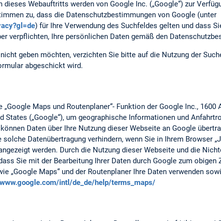
n dieses Webauftritts werden von Google Inc. („Google“) zur Verfüg
 stimmen zu, dass die Datenschutzbestimmungen von Google (unter
ivacy?gl=de
) für Ihre Verwendung des Suchfeldes gelten und dass S
er verpflichten, Ihre persönlichen Daten gemäß den Datenschutzb
nicht geben möchten, verzichten Sie bitte auf die Nutzung der Suc
ormular abgeschickt wird.
ie „Google Maps und Routenplaner“- Funktion der Google Inc., 1600
d States („Google“), um geographische Informationen und Anfahrtro
können Daten über Ihre Nutzung dieser Webseite an Google übertr
 solche Datenübertragung verhindern, wenn Sie in Ihrem Browser „Ja
angezeigt werden. Durch die Nutzung dieser Webseite und die Nicht
, dass Sie mit der Bearbeitung Ihrer Daten durch Google zum obigen
wie „Google Maps“ und der Routenplaner Ihre Daten verwenden sowi
//www.google.com/intl/de_de/help/terms_maps/