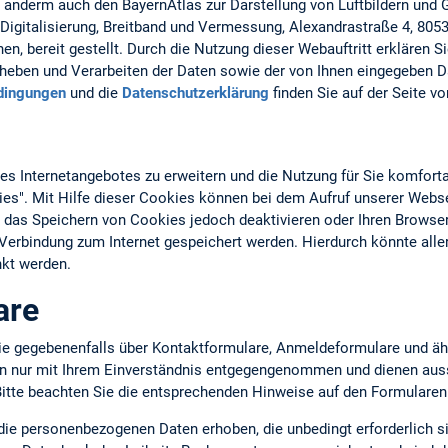
r anderm auch den BayernAtlas zur Darstellung von Luftbildern und
Digitalisierung, Breitband und Vermessung, Alexandrastraße 4, 805
n, bereit gestellt. Durch die Nutzung dieser Webauftritt erklären S
eben und Verarbeiten der Daten sowie der von Ihnen eingegeben D
dingungen
und die
Datenschutzerklärung
finden Sie auf der Seite v
 Internetangebotes zu erweitern und die Nutzung für Sie komforta
ies". Mit Hilfe dieser Cookies können bei dem Aufruf unserer Webs
 das Speichern von Cookies jedoch deaktivieren oder Ihren Browser
n Verbindung zum Internet gespeichert werden. Hierdurch könnte all
kt werden.
are
ie gegebenenfalls über Kontaktformulare, Anmeldeformulare und äh
en nur mit Ihrem Einverständnis entgegengenommen und dienen auss
tte beachten Sie die entsprechenden Hinweise auf den Formularen
 die personenbezogenen Daten erhoben, die unbedingt erforderlich s