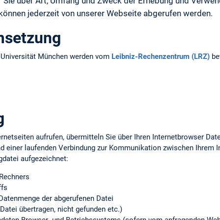
ir Sie über Art, Umfang und Zweck der Erhebung und Verw
 können jederzeit von unserer Webseite abgerufen werden.
msetzung
n Universität München werden vom
Leibniz-Rechenzentrum (LRZ)
bet
g
rnetseiten aufrufen, übermitteln Sie über Ihren Internetbrowser Da
d einer laufenden Verbindung zur Kommunikation zwischen Ihrem 
gdatei aufgezeichnet:
 Rechners
ffs
Datenmenge der abgerufenen Datei
Datei übertragen, nicht gefunden etc.)