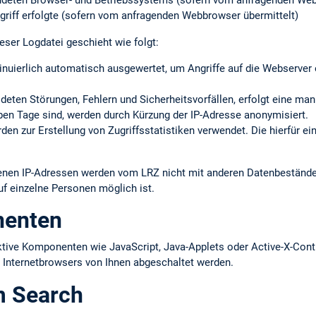
ndeten Browser- und Betriebssystems (sofern vom anfragenden Web
griff erfolgte (sofern vom anfragenden Webbrowser übermittelt)
eser Logdatei geschieht wie folgt:
inuierlich automatisch ausgewertet, um Angriffe auf die Webserve
eldeten Störungen, Fehlern und Sicherheits­vorfällen, erfolgt eine ma
ieben Tage sind, werden durch Kürzung der IP-Adresse anonymisiert.
en zur Erstellung von Zugriffs­statistiken verwendet. Die hierfür ei
ltenen IP-Adressen werden vom LRZ nicht mit anderen Datenbestän
uf einzelne Personen möglich ist.
nenten
ktive Komponenten wie JavaScript, Java-Applets oder Active-X-Cont
s Internetbrowsers von Ihnen abgeschaltet werden.
m Search