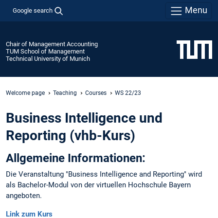
Menu
Google search
Chair of Management Accounting
TUM School of Management
Technical University of Munich
Welcome page
Teaching
Courses
WS 22/23
Business Intelligence und
Reporting (vhb-Kurs)
Allgemeine Informationen:
Die Veranstaltung "Business Intelligence and Reporting" wird
als Bachelor-Modul von der virtuellen Hochschule Bayern
angeboten.
Link zum Kurs